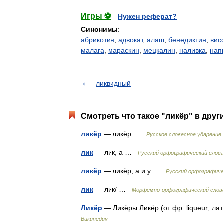
Игры ⚽
Нужен реферат?
Синонимы
:
абрикотин
,
адвокат
,
алаш
,
бенедиктин
,
вис
малага
,
мараскин
,
мецкалин
,
наливка
,
нап
ликвидный
Смотреть что такое "ликёр" в друг
ликёр
— ликёр …
Русское словесное ударение
лик
— лик, а …
Русский орфографический слов
ликёр
— ликёр, а и у …
Русский орфографиче
лик
— лик/ …
Морфемно-орфографический слов
Ликёр
— Ликёры Ликёр (от фр. liqueur; л
Википедия