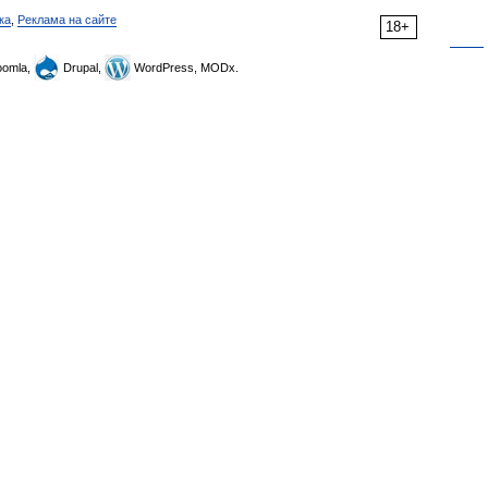
ка
,
Реклама на сайте
18+
omla,
Drupal,
WordPress, MODx.