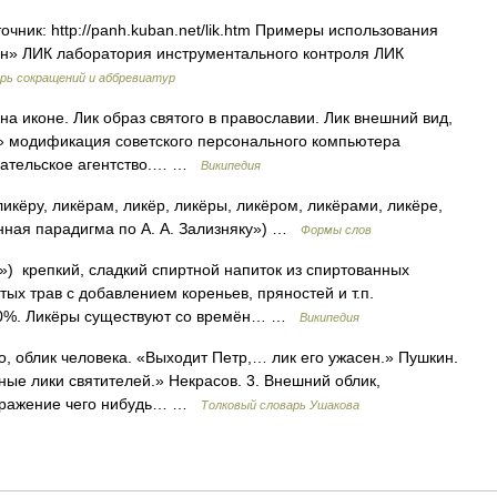
ник: http://panh.kuban.net/lik.htm Примеры использования
» ЛИК лаборатория инструментального контроля ЛИК
рь сокращений и аббревиатур
на иконе. Лик образ святого в православии. Лик внешний вид,
ик» модификация советского персонального компьютера
дательское агентство.… …
Википедия
ликёру, ликёрам, ликёр, ликёры, ликёром, ликёрами, ликёре,
нная парадигма по А. А. Зализняку») …
Формы слов
ь») крепкий, сладкий спиртной напиток из спиртованных
тых трав с добавлением кореньев, пряностей и т.п.
40%. Ликёры существуют со времён… …
Википедия
цо, облик человека. «Выходит Петр,… лик его ужасен.» Пушкин.
мные лики святителей.» Некрасов. 3. Внешний облик,
выражение чего нибудь… …
Толковый словарь Ушакова