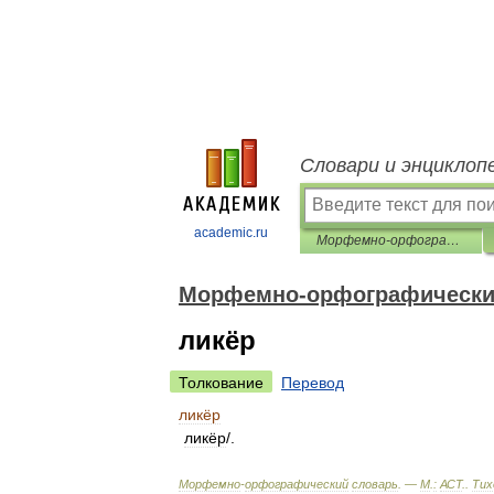
Словари и энциклоп
academic.ru
Морфемно-орфографический словарь
Морфемно-орфографически
ликёр
Толкование
Перевод
ликёр
ликёр
/.
Морфемно
-
орфографический
словарь
. —
М
.
:
АСТ
.
.
Тих