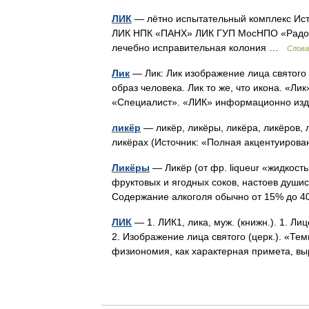
ЛИК
— лётно испытательный комплекс Источ
ЛИК НПК «ПАНХ» ЛИК ГУП МосНПО «Радон
лечебно исправительная колония …
Слова
Лик
— Лик: Лик изображение лица святого 
образ человека. Лик то же, что икона. «Л
«Специалист». «ЛИК» информационно из
ликёр
— ликёр, ликёры, ликёра, ликёров, 
ликёрах (Источник: «Полная акцентуирова
Ликёры
— Ликёр (от фр. liqueur «жидкост
фруктовых и ягодных соков, настоев душис
Содержание алкоголя обычно от 15% до 
ЛИК
— 1. ЛИК1, лика, муж. (книжн.). 1. Ли
2. Изображение лица святого (церк.). «Те
физиономия, как характерная примета, 