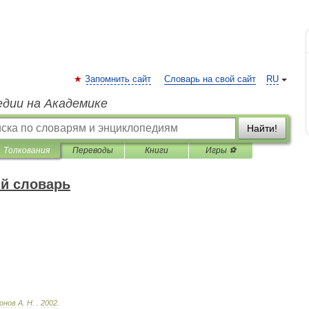
Запомнить сайт
Словарь на свой сайт
RU
едии на Академике
Найти!
Толкования
Переводы
Книги
Игры ⚽
й словарь
онов
А
.
Н
.
.
2002
.