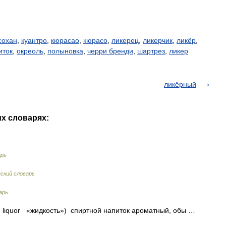
сохан
,
куантро
,
кюрасао
,
кюрасо
,
ликерец
,
ликерчик
,
ликёр
,
иток
,
окреоль
,
полыновка
,
черри бренди
,
шартрез
,
ликер
ликёрный
их словарях:
арь
ский словарь
арь
ат. liquor «жидкость») спиртной напиток ароматный, обы …